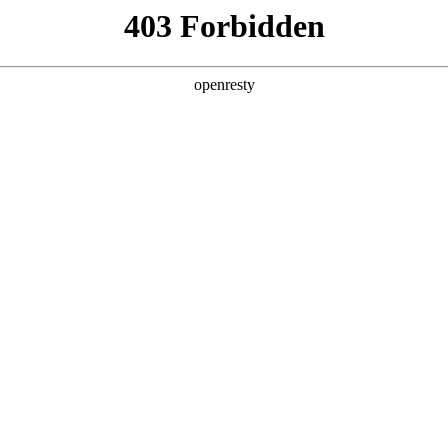
产品及服务
行业解决方案
合作伙伴
投资者关系
数据资产入表
预约专家咨询
合性服务，旨在帮助企业将数据资源转化为可在财务报表中体现的数据资
会计处理等环节，支持企业挖掘数据价值，优化财务结构，并提升融资能力。
核心功能
数据产品规划与设计