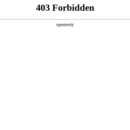
产品及服务
行业解决方案
合作伙伴
投资者关系
数字化应用-云捷集成中间件（ESB
务。作为一款轻量级、专业化的中间件，云捷能够高效地连接企业内外的
互联互通，更具备将基于即时通讯(IM)的移动应用与企业信息化系统无
，释放企业数据的全部潜力。
核心功能
轻量化