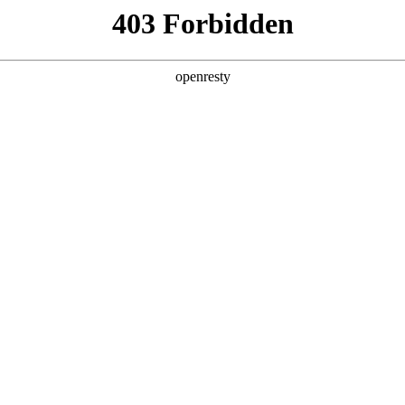
产品及服务
行业解决方案
合作伙伴
投资者关系
数据安全管控平台
、运营、访问、管理等具体应用场景，通过集成数据采集安全、数据存储安
安全等模块，构建坚实的数据防护体系，有效预防数据违规，追溯非法访问
统一、标准的用户界面，呈现数据安全态势全景。