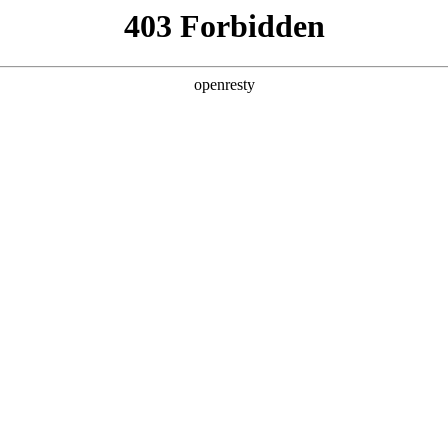
、厦门等地建设有J9国际鲲泰产品研发生产服务全流程的数字工厂。
产品及服务
行业解决方案
合作伙伴
投资者关系
行业客户案例
某大型集团公司低代码应用与三方应用对接项
目